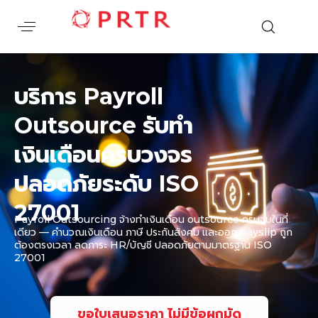
บริการ Payroll
Outsource รับทำ
เงินเดือนครบวงจร
ปลอดภัยระดับ ISO
27001
Payroll Outsourcing จ้างทำเงินเดือน outsource ครบจบในที่
เดียว — คำนวณเงินเดือน ภาษี ประกันสังคม และออก payslip ถูก
ต้องตรงเวลา ลดภาระ HR/บัญชี ปลอดภัยตามมาตรฐาน ISO
27001
ขอใบเสนอราคา ไม่มีข้อผูกมัด