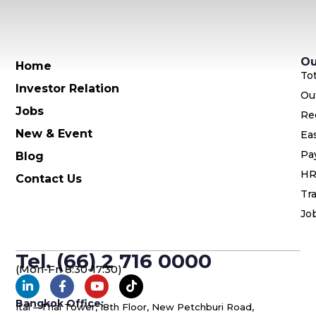
Ou
Home
To
Investor Relation
Ou
Jobs
Re
New & Event
Ea
Pa
Blog
HR
Contact Us
Tra
Jo
Tel. (66) 2 716 0000
(Mon-Fri 8:30-17:30)
Bangkok Office:
Ital – Thai Tower, 18th Floor, New Petchburi Road,