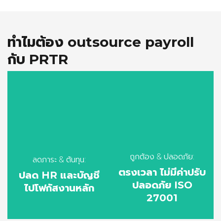
ทำไมต้อง outsource payroll
กับ PRTR
ลดความเสี่ยง
คำนวณผิดหรือยื่น
ให้ผู้เชี่ยวชาญดูแลการ
ช้า เลี่ยงค่าปรับ
ทำเงินเดือนแทน ทีมคุณ
สปส./สรรพากร
มีเวลาไปสร้างคุณค่าให้
พร้อมความ
องค์กรมากขึ้น โดยไม่
ถูกต้อง & ปลอดภัย:
ปลอดภัยข้อมูลเงิน
ลดภาระ & ต้นทุน:
ต้องลงทุนระบบ
ตรงเวลา ไม่มีค่าปรับ
ปลด HR และบัญชี
เดือนมาตรฐาน
payroll เอง
ปลอดภัย ISO
ไปโฟกัสงานหลัก
สากล PDPA +
27001
ISO 27001