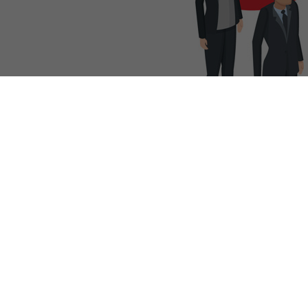
PRTR Editor
สิงหาคม 21, 2018
การได้ขึ้นไปอยู่ในตำแหน่งสูงสุดขององค์กร อย่าง CEO
หลายๆ คนอาจจะมองว่าเป็นเส้นทางที่โดดเดี่ยวและ
เงียบเหงา แต่มันไม่จริงซะทีเดียวนะคะ เพราะมีกลุ่มคน
ขนาดใหญ่มากกว่า 12,000 คนบน LinkedIn ซึ่งทั้งหมด
นี้ต่างอยู่ในตำแหน่ง CEO กันหมด (จากข้อมูล CEO
12,000 คนจาก 20 ประเทศ ที่ทำงานในองค์กรที่มี