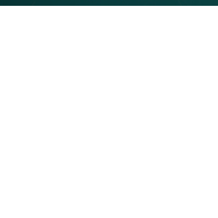
PRTR Editor
ธันวาคม 16, 2019
World Economic Forum ได้คาดการณ์ว่าภายในปี
2025 งานกว่า 75 ล้านชนิดจะเกิดการเปลี่ยนแปลง และ
ถูกแทนที่ด้วยงานกว่า 133 ล้านงาน ซึ่งเป็นผลพวงมาจาก
เทคโนโลยีและเครื่องจักรได้เข้ามา disrupt การทำงาน
ต่าง ๆ ในแบบเดิม ๆ ให้พัฒนาเปลี่ยนแปลงไป
และนั่นคือสัญญาณว่า ได้เวลาที่จะต้องปรับเปลี่ยนตัว
เองให้เข้ากับความต้องการของนายจ้างให้มากขึ้นแล้ว
และหนึ่งในวิธีที่ง่ายที่สุดก็คือ การปรับเปลี่ยนข้อมูลบน