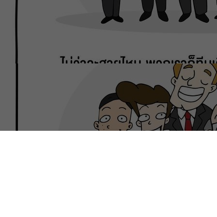
PRTR Editor
เมษายน 23, 2017