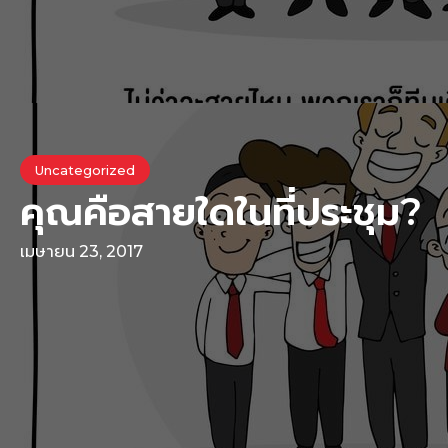
Uncategorized
คุณคือสายใดในที่ประชุม?
เมษายน 23, 2017