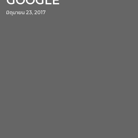
GOOGLE
มิถุนายน 23, 2017