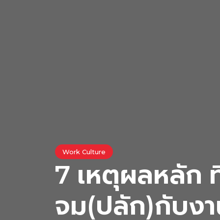
Work Culture
7 เหตุผลหลัก ที
จม(ปลัก)กับงา