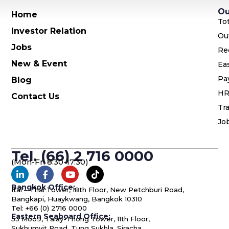
Ou
Home
To
Investor Relation
Ou
Jobs
Re
New & Event
Ea
Pa
Blog
HR
Contact Us
Tra
Jo
Tel. (66) 2 716 0000
(Mon-Fri 8:30-17:30)
Bangkok Office:
Ital – Thai Tower, 18th Floor, New Petchburi Road,
Bangkapi, Huaykwang, Bangkok 10310
Tel: +66 (0) 2716 0000
Eastern Seaboard Office:
53 Moo9, Talay-Thong Tower, 11th Floor,
Sukhumvit Road, Tung Sukhla, Siracha,