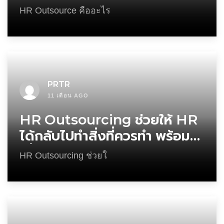
อย่างไร?
HR Outsource คืออะไร
PRTR
11 เดือน AGO
HR Outsourcing ช่วยให้ HR
ได้กลับไปทำสิ่งที่ควรทำ พร้อม
เพิ่มประสิทธิภาพทีม
HR Outsourcing ช่วยใ