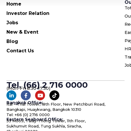
Ou
Home
To
Investor Relation
Ou
Jobs
Re
New & Event
Ea
Pa
Blog
HR
Contact Us
Tra
Jo
Tel. (66) 2 716 0000
(Mon-Fri 8:30-17:30)
Bangkok Office:
Ital – Thai Tower, 18th Floor, New Petchburi Road,
Bangkapi, Huaykwang, Bangkok 10310
Tel: +66 (0) 2716 0000
Eastern Seaboard Office:
53 Moo9, Talay-Thong Tower, 11th Floor,
Sukhumvit Road, Tung Sukhla, Siracha,