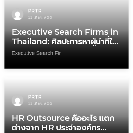
PRTR
11 เดือน AGO
Executive Search Firms in
Thailand: ศิลปะการหาผู้นำที่ใช่
ไม่ใช่แค่เก่ง
Executive Search Fir
PRTR
11 เดือน AGO
HR Outsource คืออะไร แตก
ต่างจาก HR ประจำองค์กร