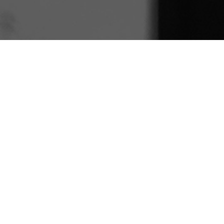
PRTR Editor
ธันวาคม 23, 2019
คงไม่มีใครอยากถูกมองว่าเป็นตัวปัญหา เราต้อง
สร้างความเข้าใจซึ่งกันเเละกันไม่ว่าจะเป็นเด็กหรือ
ผู้ใหญ่
บริษัท Deloitte Touche Tohmatsu ซึ่งเป็นบริษัท
วางแผนยุทธศาสตร์ทางการเงิน เศรษฐศาสตร์และ